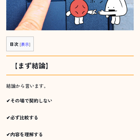
目次
[
表示
]
【まず結論】
結論から言います。
✔その場で契約しない
✔必ず比較する
✔内容を理解する