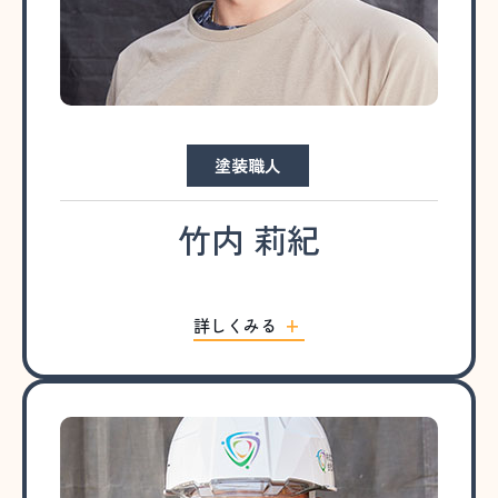
塗装職人
竹内 莉紀
詳しくみる