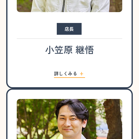
店長
小笠原 継悟
詳しくみる