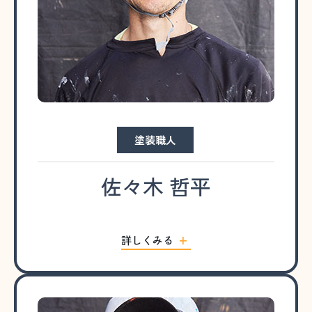
塗装職人
佐々木 哲平
詳しくみる