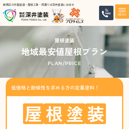
練馬区の外壁塗装・屋根工事・雨漏りは深井塗装にお任せ
電話
屋根塗装
地域最安値屋根プラン
PLAN/PRICE
低価格と耐候性を求める方の定番塗料！
屋
根
塗
装