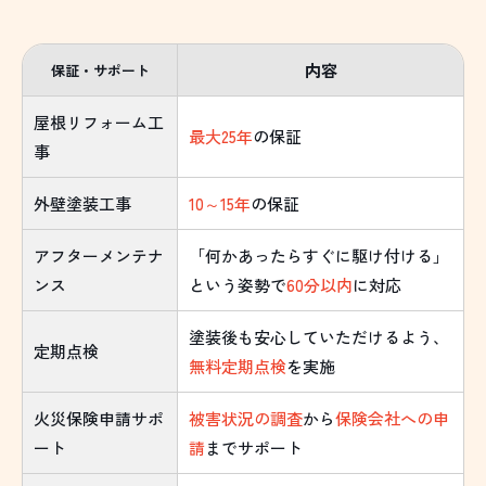
内容
保証・サポート
屋根リフォーム工
最大25年
の保証
事
外壁塗装工事
10～15年
の保証
アフターメンテナ
「何かあったらすぐに駆け付ける」
ンス
という姿勢で
60分以内
に対応
塗装後も安心していただけるよう、
定期点検
無料定期点検
を実施
火災保険申請サポ
被害状況の調査
から
保険会社への申
ート
請
までサポート