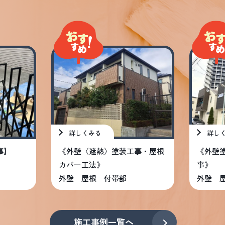
詳しくみる
詳し
事】
《外壁〈遮熱〉塗装工事・屋根
《外壁塗
カバー工法》
事》
外壁 屋根 付帯部
外壁 
施工事例一覧へ