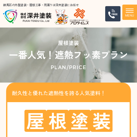
練馬区の外壁塗装・屋根工事・雨漏りは深井塗装にお任せ
電話
屋根塗装
一番人気！遮熱フッ素プラン
PLAN/PRICE
耐久性と優れた遮熱性を誇る人気塗料！
屋
根
塗
装