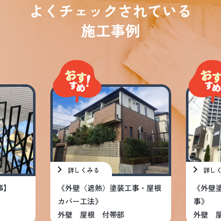
よくチェックされている
施工事例
詳しくみる
詳し
事】
《外壁〈遮熱〉塗装工事・屋根
《外壁塗
カバー工法》
事》
外壁 屋根 付帯部
外壁 