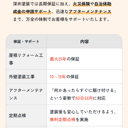
深井塗装では長期保証に加え、
火災保険
や
自治体助
成金の申請サポート
、迅速な
アフターメンテナンス
まで、万全の体制でお客様をサポートいたします。
内容
保証・サポート
屋根リフォーム工
最大25年
の保証
事
外壁塗装工事
10～15年
の保証
アフターメンテナ
「何かあったらすぐに駆け付ける」
ンス
という姿勢で
60分以内
に対応
塗装後も安心していただけるよう、
定期点検
無料定期点検
を実施