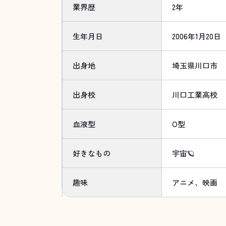
業界歴
2年
生年月日
2006年1月20日
出身地
埼玉県川口市
出身校
川口工業高校
血液型
O型
好きなもの
宇宙🪐
趣味
アニメ、映画