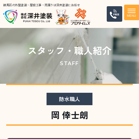
練馬区の外壁塗装・屋根工事・雨漏りは深井塗装にお任せ
電話
スタッフ・職人紹介
STAFF
防水職人
岡 倖士朗