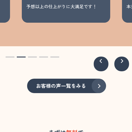
予想以上の仕上がりに大満足です！
本
お客様の声一覧をみる