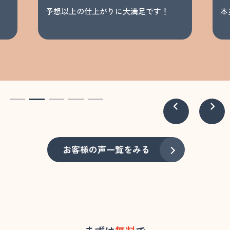
予想以上の仕上がりに大満足です！
本
お客様の声一覧をみる