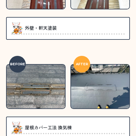
外壁・軒天塗装
BEFORE
AFTER
屋根カバー工法 換気棟