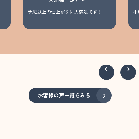
予想以上の仕上がりに大満足です！
本
お客様の声一覧をみる